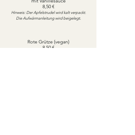
mit Vanillesauce
8,50 €
Hinweis: Der Apfelstrudel wird kalt verpackt.
.
Die Aufwärmanleitung wird beigelegt
Rote Grütze (vegan)
8,50 €
Adresse
An der Pirschheide 41
14471 Potsdam