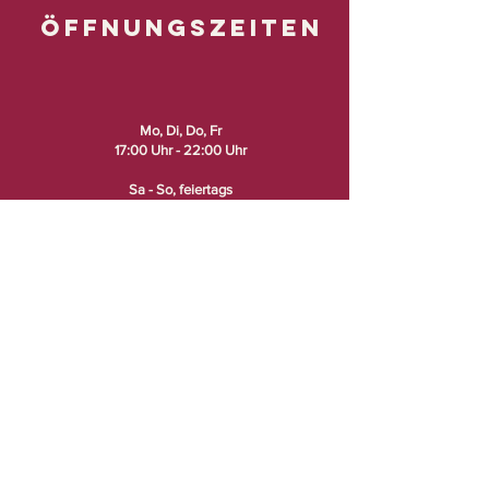
Öffnung
szeiten
Mo, Di, Do, Fr
17:00 Uhr - 22:00 Uhr
Sa - So, feiertags
12:00 Uhr - 22:00 Uhr
Mittwoch
Ruhetag
Ausnahme:
15. Juli bis 26. August
mittwochs ab 17 Uhr geöffnet!
Küchenschluss: 21 Uhr